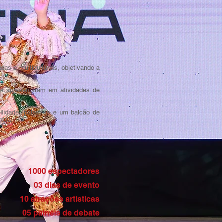
as e multiculturais, objetivando a
se apresentaram em atividades de
lidade, palestras e um balcão de
ncia.
1000 espectadores
03 dias de evento
10 atrações artísticas
05 painéis de debate