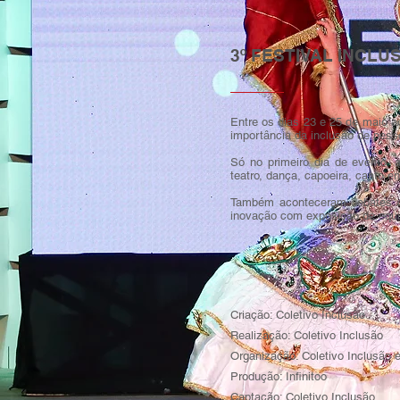
3º FESTIVAL INCL
Entre os dias 23 e 25 de maio a
importância da inclusão de pess
Só no primeiro dia de evento,
teatro, dança, capoeira, canto en
Também aconteceram debates co
inovação com exposição de equipa
Criação: Coletivo Inclusão
Realização: Coletivo Inclusão
Organização: Coletivo Inclusão e 
Produção: Infinitoo
Captação: Coletivo Inclusão