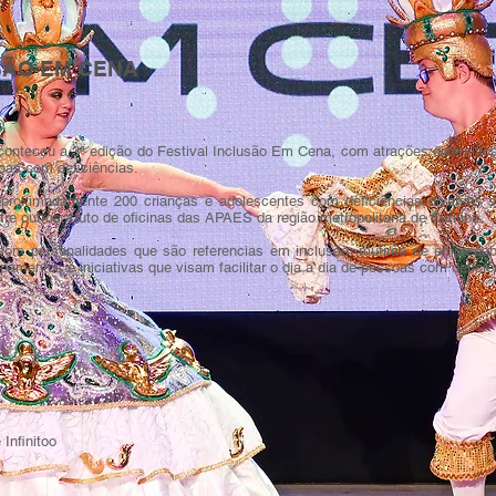
USÃO EM CENA
conteceu a 3ª edição do Festival Inclusão Em Cena, com atrações diversificad
oas com deficiências.
 aproximadamente 200 crianças e adolescentes com deficiências diversas 
tre outros, fruto de oficinas das APAES da região metropolitana de Curitiba.
m personalidades que são referencias em inclusão, mutirão de empregabi
mentos e iniciativas que visam facilitar o dia a dia de pessoas com deficiê
Infinitoo