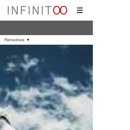
Registre-se
BLOG
Patrocínios
Todos posts
Patrocínios
Design
Produção